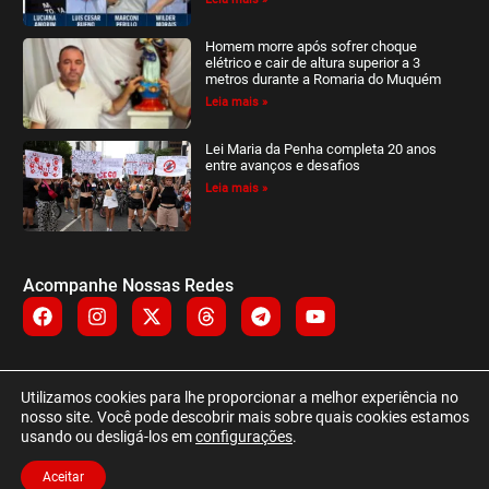
Homem morre após sofrer choque
elétrico e cair de altura superior a 3
metros durante a Romaria do Muquém
Leia mais »
Lei Maria da Penha completa 20 anos
entre avanços e desafios
Leia mais »
Acompanhe Nossas Redes
Utilizamos cookies para lhe proporcionar a melhor experiência no
NIQUELÂNDIA NEWS © TODOS OS DIREITOS RESERVADOS
nosso site. Você pode descobrir mais sobre quais cookies estamos
usando ou desligá-los em
configurações
.
CNPJ: 51.563.144/0001-97 – ALFACOM
Aceitar
POLÍTICA DE PRIVACIDADE