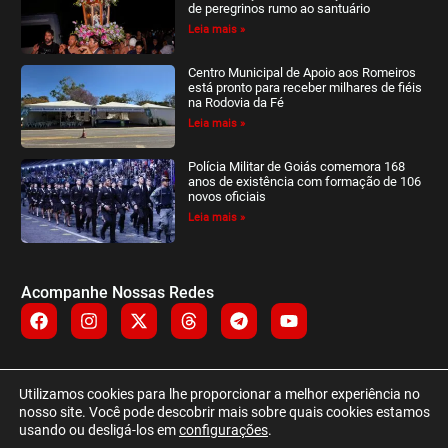
de peregrinos rumo ao santuário
Leia mais »
Centro Municipal de Apoio aos Romeiros
está pronto para receber milhares de fiéis
na Rodovia da Fé
Leia mais »
Polícia Militar de Goiás comemora 168
anos de existência com formação de 106
novos oficiais
Leia mais »
Acompanhe Nossas Redes
Utilizamos cookies para lhe proporcionar a melhor experiência no
NIQUELÂNDIA NEWS © TODOS OS DIREITOS RESERVADOS
nosso site. Você pode descobrir mais sobre quais cookies estamos
usando ou desligá-los em
configurações
.
CNPJ: 51.563.144/0001-97 – ALFACOM