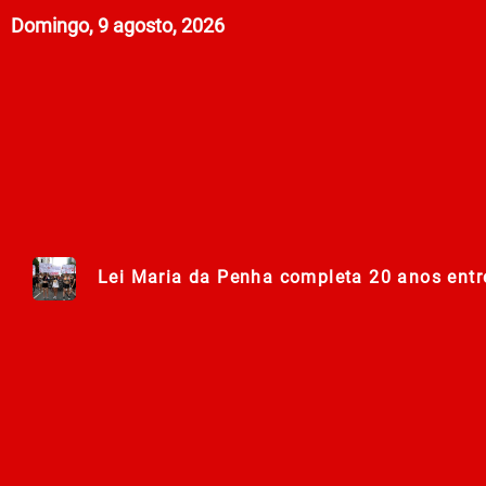
Domingo, 9 agosto, 2026
Lei Maria da Penha completa 20 anos entr
278ª Romaria do Muquém começa com demon
Centro Municipal de Apoio aos Romeiros es
Polícia Militar de Goiás comemora 168 an