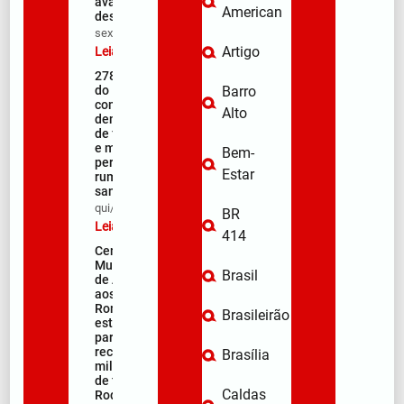
avanços e
American
desafios
sex/08/2026
Artigo
Leia mais »
278ª Romaria
do Muquém
Barro
começa com
Alto
demonstração
de fé, emoção
e milhares de
Bem-
peregrinos
Estar
rumo ao
santuário
qui/08/2026
BR
Leia mais »
414
Centro
Municipal
Brasil
de Apoio
aos
Romeiros
Brasileirão
está pronto
para
receber
Brasília
milhares
de fiéis na
Caldas
Rodovia da