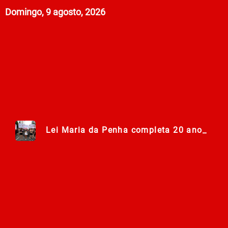
Domingo, 9 agosto, 2026
Lei Maria da Penha completa 20 anos entr
278ª Romaria do Muquém começa com demon
Centro Municipal de Apoio aos Romeiros es
Polícia Militar de Goiás comemora 168 an