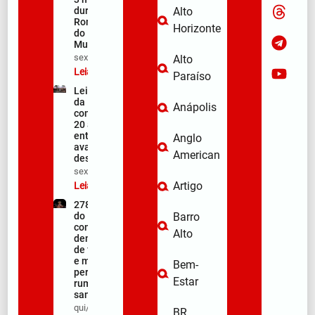
durante a
Alto
Romaria
Horizonte
do
Muquém
sex/08/2026
Alto
Leia mais »
Paraíso
Lei Maria
da Penha
Anápolis
completa
20 anos
entre
Anglo
avanços e
American
desafios
sex/08/2026
Artigo
Leia mais »
278ª Romaria
do Muquém
Barro
começa com
Alto
demonstração
de fé, emoção
e milhares de
Bem-
peregrinos
Estar
rumo ao
santuário
qui/08/2026
BR