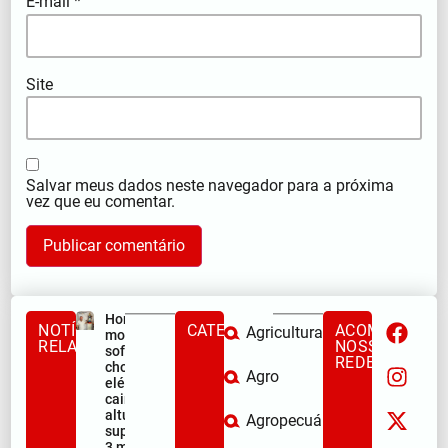
E-mail
*
Site
Salvar meus dados neste navegador para a próxima
vez que eu comentar.
Homem
NOTÍCIAS
CATEGORIAS
ACOMPANHE
Agricultura
morre após
RELACIONADAS
NOSSAS
sofrer
REDES
choque
Agro
elétrico e
cair de
altura
Agropecuária
superior a
3 metros