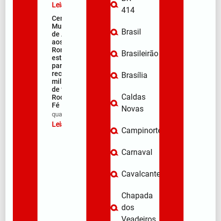
Leia mais »
414
Centro
Municipal
Brasil
de Apoio
aos
Romeiros
Brasileirão
está pronto
para
receber
Brasília
milhares
de fiéis na
Caldas
Rodovia da
Fé
Novas
qua/08/2026
Leia mais »
Campinorte
Carnaval
Cavalcante
Chapada
dos
Veadeiros