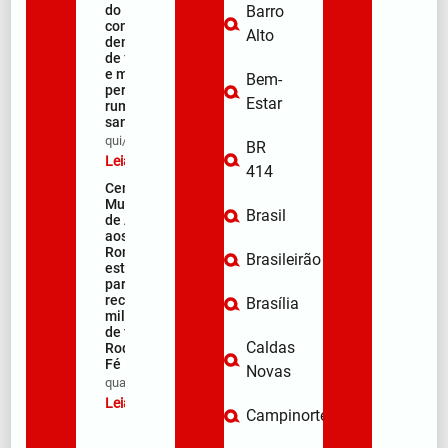
do Muquém
Barro
começa com
Alto
demonstração
de fé, emoção
e milhares de
Bem-
peregrinos
Estar
rumo ao
santuário
qui/08/2026
BR
Leia mais »
414
Centro
Municipal
Brasil
de Apoio
aos
Romeiros
Brasileirão
está pronto
para
receber
Brasília
milhares
de fiéis na
Caldas
Rodovia da
Fé
Novas
qua/08/2026
Leia mais »
Campinorte