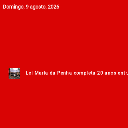
Domingo, 9 agosto, 2026
Lei Maria da Penha completa 20 anos entr
278ª Romaria do Muquém começa com demon
Centro Municipal de Apoio aos Romeiros es
Polícia Militar de Goiás comemora 168 an