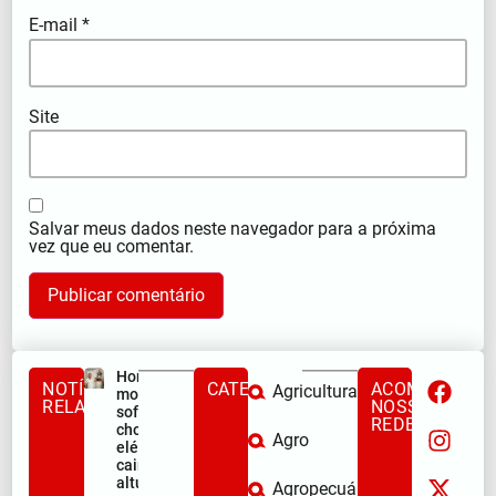
E-mail
*
Site
Salvar meus dados neste navegador para a próxima
vez que eu comentar.
Homem
NOTÍCIAS
CATEGORIAS
ACOMPANHE
Agricultura
morre após
RELACIONADAS
NOSSAS
sofrer
REDES
choque
Agro
elétrico e
cair de
altura
Agropecuária