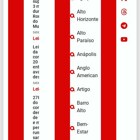
superior a
3 metros
durante a
Alto
Romaria
Horizonte
do
Muquém
sex/08/2026
Alto
Leia mais »
Paraíso
Lei Maria
da Penha
Anápolis
completa
20 anos
entre
Anglo
avanços e
American
desafios
sex/08/2026
Artigo
Leia mais »
278ª Romaria
do Muquém
Barro
começa com
Alto
demonstração
de fé, emoção
e milhares de
Bem-
peregrinos
Estar
rumo ao
santuário