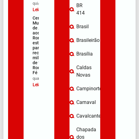
qui/08/2026
BR
Leia mais »
414
Centro
Municipal
Brasil
de Apoio
aos
Romeiros
Brasileirão
está pronto
para
receber
Brasília
milhares
de fiéis na
Caldas
Rodovia da
Fé
Novas
qua/08/2026
Leia mais »
Campinorte
Carnaval
Cavalcante
Chapada
dos