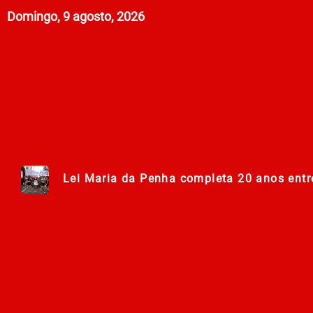
Domingo, 9 agosto, 2026
Lei Maria da Penha completa 20 anos entr
278ª Romaria do Muquém começa com demon
Centro Municipal de Apoio aos Romeiros es
Polícia Militar de Goiás comemora 168 an