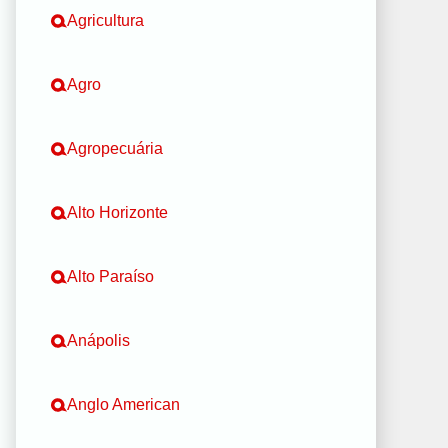
Agricultura
Agro
Agropecuária
Alto Horizonte
Alto Paraíso
Anápolis
Anglo American