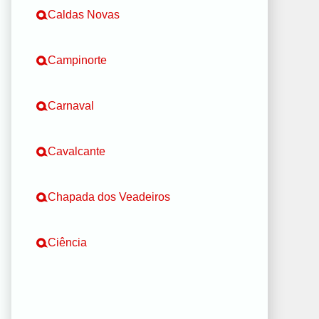
Caldas Novas
Campinorte
Carnaval
Cavalcante
Chapada dos Veadeiros
Ciência