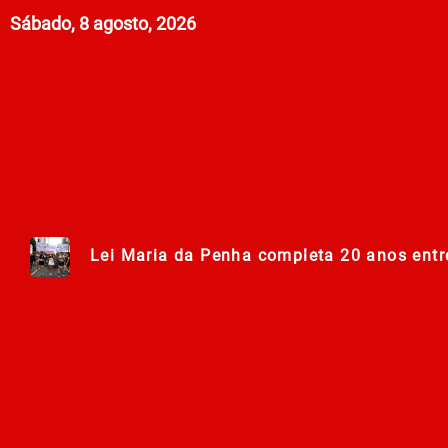
Sábado, 8 agosto, 2026
Lei Maria da Penha completa 20 anos entr
278ª Romaria do Muquém começa com demon
Centro Municipal de Apoio aos Romeiros es
Polícia Militar de Goiás comemora 168 an