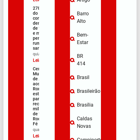
278ª Romaria
do Muquém
Barro
começa com
Alto
demonstração
de fé, emoção
e milhares de
Bem-
peregrinos
Estar
rumo ao
santuário
qui/08/2026
BR
Leia mais »
414
Centro
Municipal
Brasil
de Apoio
aos
Romeiros
Brasileirão
está pronto
para
receber
Brasília
milhares
de fiéis na
Caldas
Rodovia da
Fé
Novas
qua/08/2026
Leia mais »
Campinorte