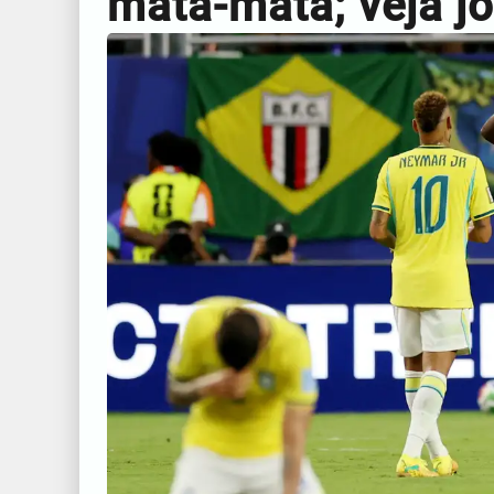
mata-mata; veja j