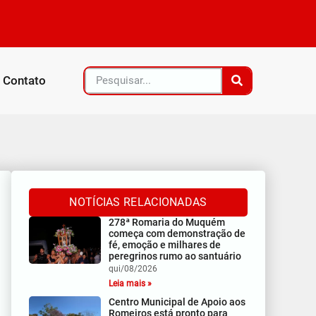
nto para
istência com formação de 106 novos oficiais
u
os de Quebra Linha e Faz Tudo
Contato
NOTÍCIAS RELACIONADAS
278ª Romaria do Muquém
começa com demonstração de
fé, emoção e milhares de
peregrinos rumo ao santuário
qui/08/2026
Leia mais »
Centro Municipal de Apoio aos
Romeiros está pronto para