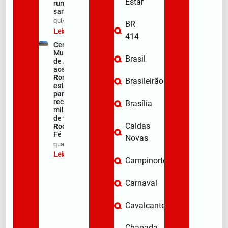
Estar
rumo ao
santuário
qui/08/2026
BR
Leia mais »
414
Centro
Municipal
Brasil
de Apoio
aos
Romeiros
Brasileirão
está pronto
para
receber
Brasília
milhares
de fiéis na
Caldas
Rodovia da
Fé
Novas
qua/08/2026
Leia mais »
Campinorte
Carnaval
Cavalcante
Chapada