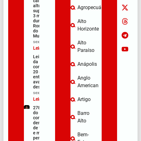
cair de
altura
Agropecuária
superior a
3 metros
durante a
Alto
Romaria
Horizonte
do
Muquém
sex/08/2026
Alto
Leia mais »
Paraíso
Lei Maria
da Penha
Anápolis
completa
20 anos
entre
Anglo
avanços e
American
desafios
sex/08/2026
Artigo
Leia mais »
278ª Romaria
do Muquém
Barro
começa com
Alto
demonstração
de fé, emoção
e milhares de
Bem-
peregrinos