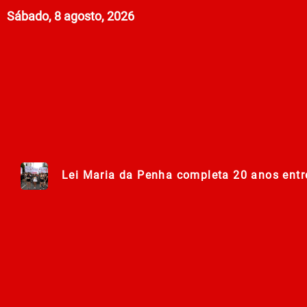
Sábado, 8 agosto, 2026
Lei Maria da Penha completa 20 anos entr
278ª Romaria do Muquém começa com demon
Centro Municipal de Apoio aos Romeiros es
Polícia Militar de Goiás comemora 168 an