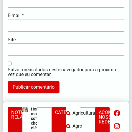
E-mail
*
Site
Salvar meus dados neste navegador para a próxima
vez que eu comentar.
Homem
NOTÍCIAS
CATEGORIAS
ACOMPANHE
Agricultura
morre após
RELACIONADAS
NOSSAS
sofrer
REDES
choque
Agro
elétrico e