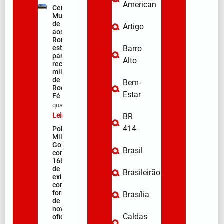
American
Centro
Municipal
de Apoio
Artigo
aos
Romeiros
está pronto
Barro
para
Alto
receber
milhares
de fiéis na
Bem-
Rodovia da
Estar
Fé
qua/08/2026
Leia mais »
BR
414
Polícia
Militar de
Goiás
Brasil
comemora
168 anos
de
Brasileirão
existência
com
formação
Brasília
de 106
novos
Caldas
oficiais