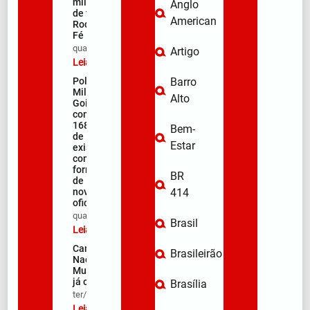
milhares
Anglo
de fiéis na
American
Rodovia da
Fé
qua/08/2026
Artigo
Leia mais »
Polícia
Barro
Militar de
Alto
Goiás
comemora
168 anos
Bem-
de
Estar
existência
com
formação
BR
de 106
novos
414
oficiais
qua/08/2026
Brasil
Leia mais »
Campanha
Brasileirão
Nacional de
Multivacinação
já começou
Brasília
ter/08/2026
Leia mais »