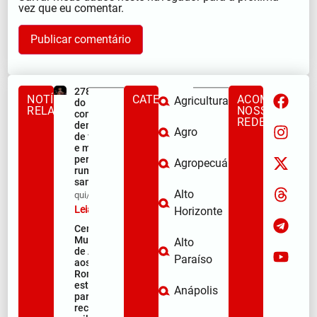
vez que eu comentar.
278ª Romaria
NOTÍCIAS
CATEGORIAS
ACOMPANHE
Agricultura
do Muquém
RELACIONADAS
NOSSAS
começa com
REDES
demonstração
Agro
de fé, emoção
e milhares de
peregrinos
Agropecuária
rumo ao
santuário
Alto
qui/08/2026
Leia mais »
Horizonte
Centro
Municipal
Alto
de Apoio
Paraíso
aos
Romeiros
está pronto
Anápolis
para
receber