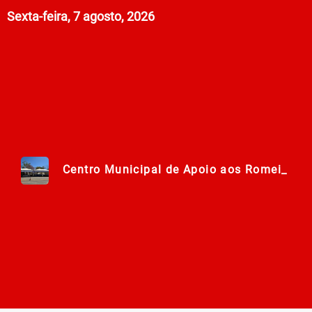
Sexta-feira, 7 agosto, 2026
Centro Municipal de Apoio aos Romeiros e
Polícia Militar de Goiás comemora 168 an
Campanha Nacional de Multivacinação já
Prefeitura em Ação: Mutirão de ações nos