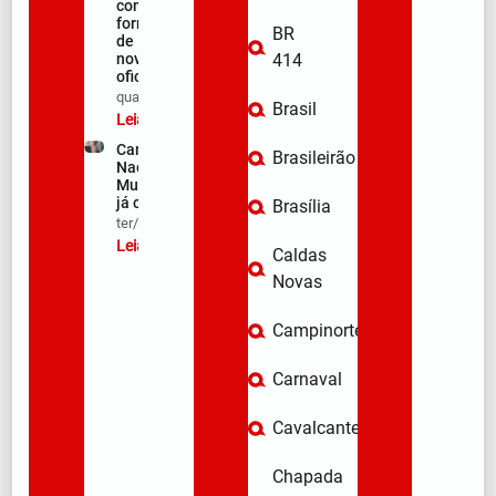
com
formação
BR
de 106
novos
414
oficiais
qua/08/2026
Brasil
Leia mais »
Campanha
Brasileirão
Nacional de
Multivacinação
já começou
Brasília
ter/08/2026
Leia mais »
Caldas
Novas
Campinorte
Carnaval
Cavalcante
Chapada