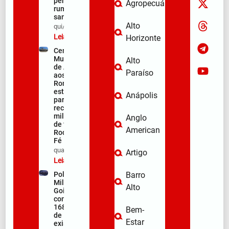
peregrinos
Agropecuária
rumo ao
santuário
Alto
qui/08/2026
Leia mais »
Horizonte
Centro
Municipal
Alto
de Apoio
Paraíso
aos
Romeiros
está pronto
Anápolis
para
receber
milhares
Anglo
de fiéis na
American
Rodovia da
Fé
qua/08/2026
Artigo
Leia mais »
Polícia
Barro
Militar de
Alto
Goiás
comemora
168 anos
Bem-
de
Estar
existência