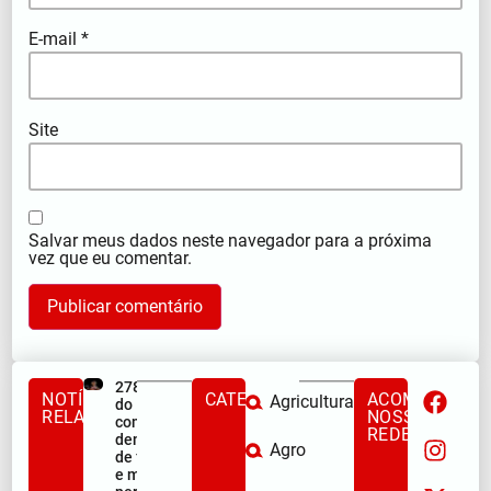
E-mail
*
Site
Salvar meus dados neste navegador para a próxima
vez que eu comentar.
278ª Romaria
NOTÍCIAS
CATEGORIAS
ACOMPANHE
Agricultura
do Muquém
RELACIONADAS
NOSSAS
começa com
REDES
demonstração
Agro
de fé, emoção
e milhares de