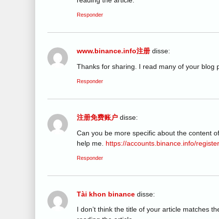
Responder
www.binance.info注册
disse:
Thanks for sharing. I read many of your blog p
Responder
注册免费账户
disse:
Can you be more specific about the content of 
help me.
https://accounts.binance.info/regis
Responder
Tài khon binance
disse:
I don’t think the title of your article matches 