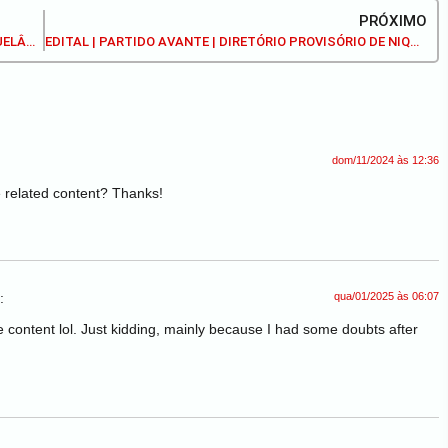
PRÓXIMO
EDITAL | PARTIDO PRD | DIRETÓRIO MUNICIPAL DE NIQUELÂNDIA | CONVOCA A COMISSÃO PROVISÓRIA, BEM COMO TODOS OS FILIADOS EM DIA COM SUAS OBRIGAÇÕES PARTIDÁRIAS PARA CONVENÇÃO MUNICIPAL ÀS ELEIÇÕES 2024
EDITAL | PARTIDO AVANTE | DIRETÓRIO PROVISÓRIO DE NIQUELÂNDIA | CONVOCA A TODOS OS CONVENCIONAIS APTOS PARA PARTICIPAR DA CONVENÇÃO MUNICIPAL ÀS ELEIÇÕES 2024
dom/11/2024 às 12:36
e related content? Thanks!
:
qua/01/2025 às 06:07
the content lol. Just kidding, mainly because I had some doubts after