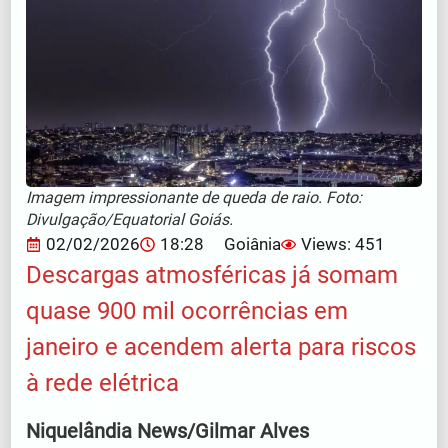
Imagem impressionante de queda de raio. Foto:
Divulgação/Equatorial Goiás.
02/02/2026
18:28
Goiânia
Views: 451
Descargas atmosféricas já somam
quase 900 mil ocorrências em
janeiro e acendem alerta para riscos
à rede elétrica
Niquelândia News/Gilmar Alves