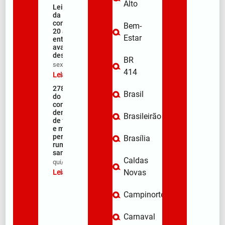
Alto
Lei Maria
da Penha
completa
Bem-
20 anos
Estar
entre
avanços e
desafios
BR
sex/08/2026
414
Leia mais »
278ª Romaria
Brasil
do Muquém
começa com
demonstração
Brasileirão
de fé, emoção
e milhares de
peregrinos
Brasília
rumo ao
santuário
Caldas
qui/08/2026
Novas
Leia mais »
Campinorte
Carnaval