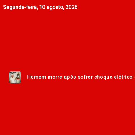
Segunda-feira, 10 agosto, 2026
Homem morre após sofrer choque elétrico e
Lei Maria da Penha completa 20 anos entr
278ª Romaria do Muquém começa com demon
Centro Municipal de Apoio aos Romeiros es