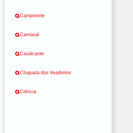
Campinorte
Carnaval
Cavalcante
Chapada dos Veadeiros
Ciência