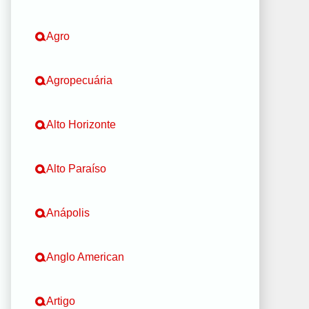
Agro
Agropecuária
Alto Horizonte
Alto Paraíso
Anápolis
Anglo American
Artigo