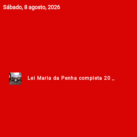
Sábado, 8 agosto, 2026
Lei Maria da Penha completa 20 anos entr
278ª Romaria do Muquém começa com demon
Centro Municipal de Apoio aos Romeiros es
Polícia Militar de Goiás comemora 168 an