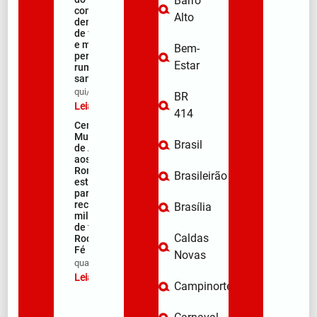
Barro
começa com
Alto
demonstração
de fé, emoção
e milhares de
Bem-
peregrinos
Estar
rumo ao
santuário
qui/08/2026
BR
Leia mais »
414
Centro
Municipal
Brasil
de Apoio
aos
Romeiros
Brasileirão
está pronto
para
receber
Brasília
milhares
de fiéis na
Caldas
Rodovia da
Fé
Novas
qua/08/2026
Leia mais »
Campinorte