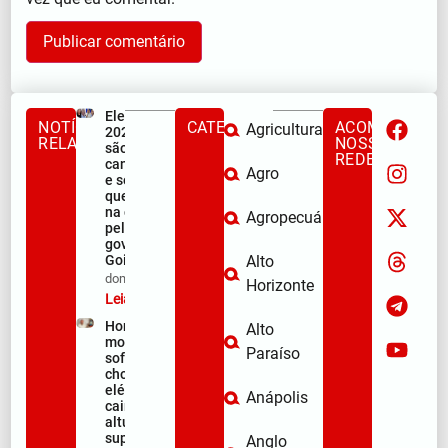
Eleições
NOTÍCIAS
CATEGORIAS
ACOMPANHE
Agricultura
2026: quem
RELACIONADAS
NOSSAS
são os seis
REDES
candidatos
Agro
e seus vices
que entram
na disputa
Agropecuária
pelo
governo de
Goiás.
Alto
dom/08/2026
Horizonte
Leia mais »
Homem
Alto
morre após
Paraíso
sofrer
choque
elétrico e
Anápolis
cair de
altura
superior a
Anglo