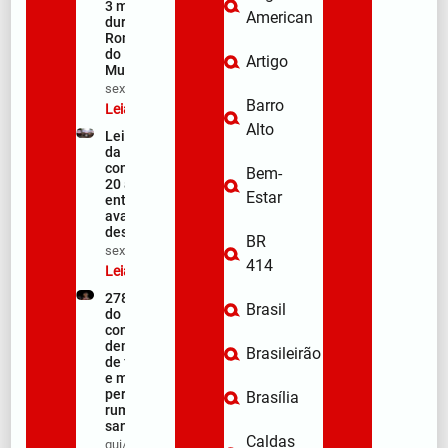
3 metros
American
durante a
Romaria
do
Artigo
Muquém
sex/08/2026
Barro
Leia mais »
Alto
Lei Maria
da Penha
completa
Bem-
20 anos
Estar
entre
avanços e
desafios
BR
sex/08/2026
414
Leia mais »
278ª Romaria
Brasil
do Muquém
começa com
demonstração
Brasileirão
de fé, emoção
e milhares de
peregrinos
Brasília
rumo ao
santuário
Caldas
qui/08/2026