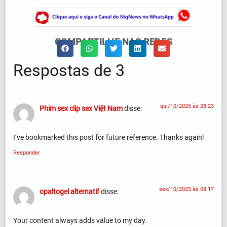
COMPARTILHE NAS REDES
Respostas de 3
qui/10/2025 às 23:23
Phim sex clip sex Việt Nam
disse:
I’ve bookmarked this post for future reference. Thanks again!
Responder
sex/10/2025 às 08:17
opaltogel alternatif
disse:
Your content always adds value to my day.