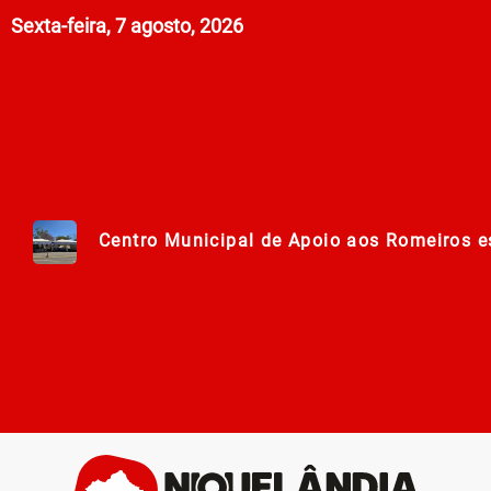
Sexta-feira, 7 agosto, 2026
Centro Municipal de Apoio aos Romeiros es
Polícia Militar de Goiás comemora 168 an
Campanha Nacional de Multivacinação já
Prefeitura em Ação: Mutirão de ações nos