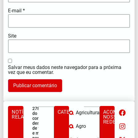
E-mail
*
Site
Salvar meus dados neste navegador para a próxima
vez que eu comentar.
278ª Romaria
NOTÍCIAS
CATEGORIAS
ACOMPANHE
Agricultura
do Muquém
RELACIONADAS
NOSSAS
começa com
REDES
demonstração
Agro
de fé, emoção
e milhares de
peregrinos