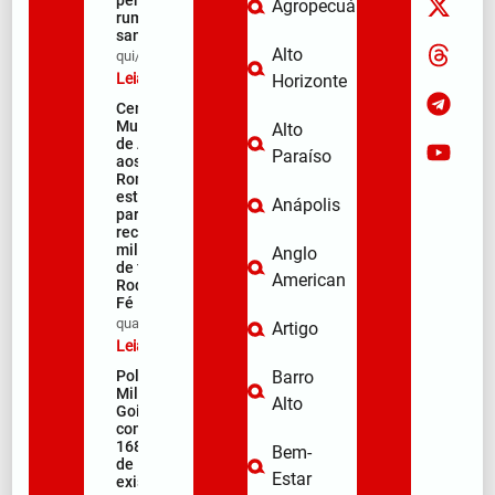
Agropecuária
rumo ao
santuário
Alto
qui/08/2026
Leia mais »
Horizonte
Centro
Municipal
Alto
de Apoio
Paraíso
aos
Romeiros
está pronto
Anápolis
para
receber
milhares
Anglo
de fiéis na
American
Rodovia da
Fé
qua/08/2026
Artigo
Leia mais »
Polícia
Barro
Militar de
Alto
Goiás
comemora
168 anos
Bem-
de
Estar
existência