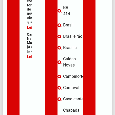
com
formação
BR
de 106
novos
414
oficiais
qua/08/2026
Brasil
Leia mais »
Campanha
Brasileirão
Nacional de
Multivacinação
já começou
Brasília
ter/08/2026
Leia mais »
Caldas
Novas
Campinorte
Carnaval
Cavalcante
Chapada