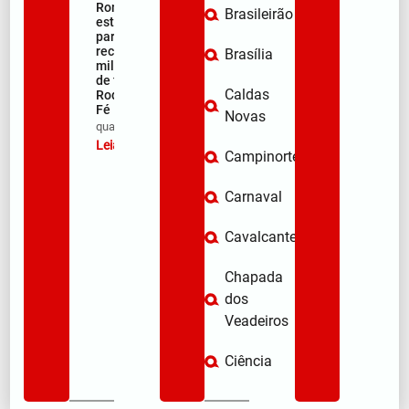
Romeiros
Brasileirão
está pronto
para
receber
Brasília
milhares
de fiéis na
Caldas
Rodovia da
Fé
Novas
qua/08/2026
Leia mais »
Campinorte
Carnaval
Cavalcante
Chapada
dos
Veadeiros
Ciência