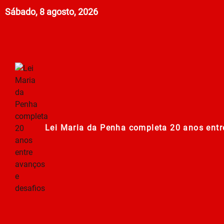
Sábado, 8 agosto, 2026
Lei Maria da Penha completa 20 anos entr
278ª Romaria do Muquém começa com demon
Centro Municipal de Apoio aos Romeiros es
Polícia Militar de Goiás comemora 168 an