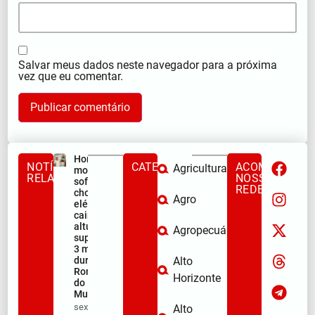
Salvar meus dados neste navegador para a próxima
vez que eu comentar.
Homem
NOTÍCIAS
CATEGORIAS
ACOMPANHE
Agricultura
morre após
RELACIONADAS
NOSSAS
sofrer
REDES
choque
Agro
elétrico e
cair de
altura
Agropecuária
superior a
3 metros
durante a
Alto
Romaria
Horizonte
do
Muquém
sex/08/2026
Alto