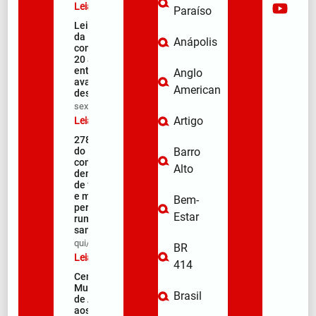
Leia mais »
Paraíso
Lei Maria
da Penha
Anápolis
completa
20 anos
entre
Anglo
avanços e
American
desafios
sex/08/2026
Artigo
Leia mais »
278ª Romaria
do Muquém
Barro
começa com
Alto
demonstração
de fé, emoção
e milhares de
Bem-
peregrinos
Estar
rumo ao
santuário
qui/08/2026
BR
Leia mais »
414
Centro
Municipal
Brasil
de Apoio
aos