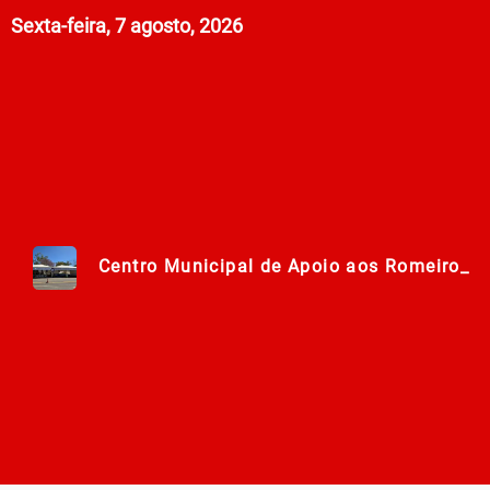
Sexta-feira, 7 agosto, 2026
Centro Municipal de Apoio aos Romeiros e
Polícia Militar de Goiás comemora 168 an
Campanha Nacional de Multivacinação já
Prefeitura em Ação: Mutirão de ações nos