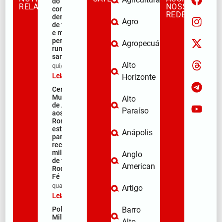
do Muquém
RELACIONADAS
NOSSAS
começa com
REDES
demonstração
Agro
de fé, emoção
e milhares de
peregrinos
Agropecuária
rumo ao
santuário
Alto
qui/08/2026
Leia mais »
Horizonte
Centro
Municipal
Alto
de Apoio
Paraíso
aos
Romeiros
está pronto
Anápolis
para
receber
milhares
Anglo
de fiéis na
American
Rodovia da
Fé
qua/08/2026
Artigo
Leia mais »
Polícia
Barro
Militar de
Alto