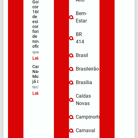
Goiás
comemora
168 anos
Bem-
de
Estar
existência
com
formação
BR
de 106
novos
414
oficiais
qua/08/2026
Brasil
Leia mais »
Campanha
Brasileirão
Nacional de
Multivacinação
já começou
Brasília
ter/08/2026
Leia mais »
Caldas
Novas
Campinorte
Carnaval