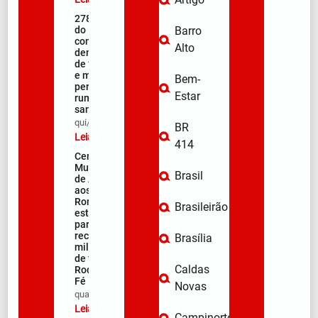
278ª Romaria
do Muquém
Barro
começa com
Alto
demonstração
de fé, emoção
e milhares de
Bem-
peregrinos
Estar
rumo ao
santuário
qui/08/2026
BR
Leia mais »
414
Centro
Municipal
Brasil
de Apoio
aos
Romeiros
Brasileirão
está pronto
para
receber
Brasília
milhares
de fiéis na
Caldas
Rodovia da
Fé
Novas
qua/08/2026
Leia mais »
Campinorte