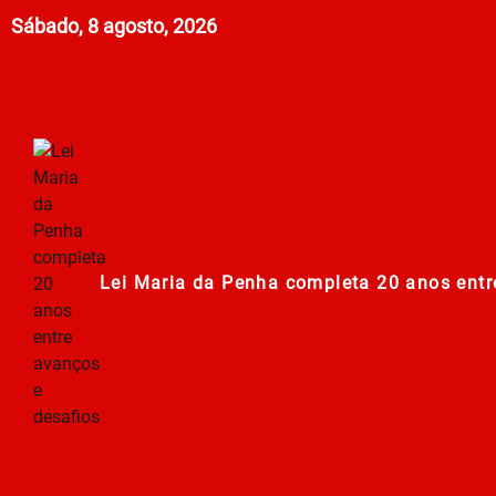
Sábado, 8 agosto, 2026
Lei Maria da Penha completa 20 anos entr
278ª Romaria do Muquém começa com demon
Centro Municipal de Apoio aos Romeiros es
Polícia Militar de Goiás comemora 168 an