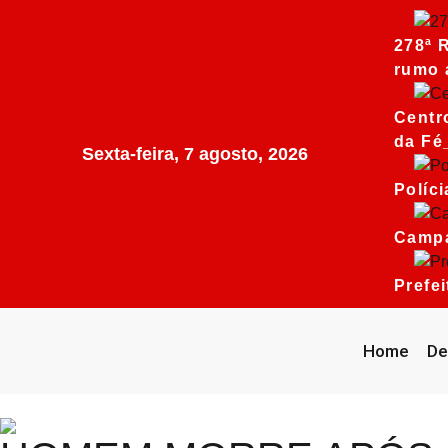
278ª 
rumo 
Centr
da Fé
Sexta-feira, 7 agosto, 2026
Políc
Campa
Prefe
Home
De