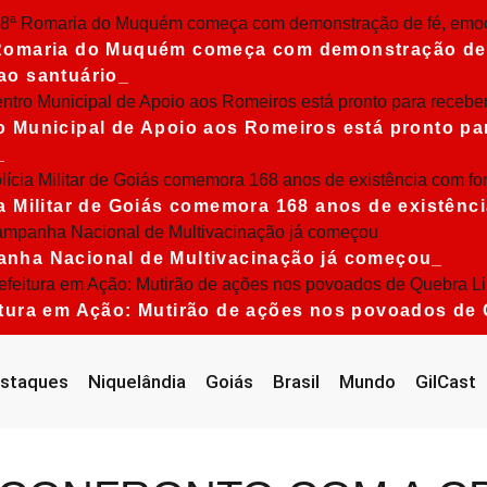
Romaria do Muquém começa com demonstração de f
ao santuário
o Municipal de Apoio aos Romeiros está pronto par
ia Militar de Goiás comemora 168 anos de existênc
nha Nacional de Multivacinação já começou
itura em Ação: Mutirão de ações nos povoados de
staques
Niquelândia
Goiás
Brasil
Mundo
GilCast