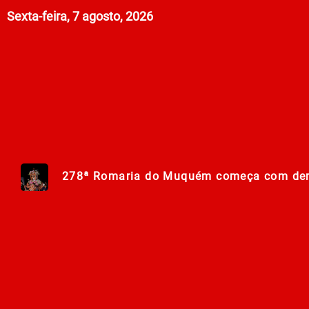
Sexta-feira, 7 agosto, 2026
278ª Romaria do Muquém começa com dem
Centro Municipal de Apoio aos Romeiros es
Polícia Militar de Goiás comemora 168 an
Campanha Nacional de Multivacinação já