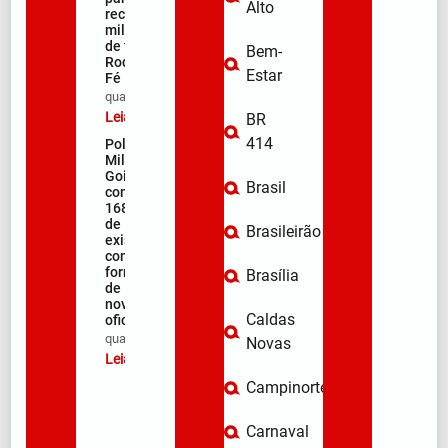
Alto
receber
milhares
de fiéis na
Bem-
Rodovia da
Estar
Fé
qua/08/2026
Leia mais »
BR
414
Polícia
Militar de
Goiás
Brasil
comemora
168 anos
de
Brasileirão
existência
com
formação
Brasília
de 106
novos
Caldas
oficiais
qua/08/2026
Novas
Leia mais »
Campinorte
Carnaval