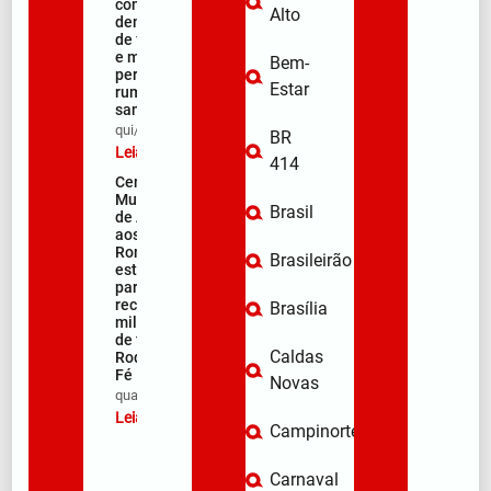
começa com
Alto
demonstração
de fé, emoção
e milhares de
Bem-
peregrinos
Estar
rumo ao
santuário
qui/08/2026
BR
Leia mais »
414
Centro
Municipal
Brasil
de Apoio
aos
Romeiros
Brasileirão
está pronto
para
receber
Brasília
milhares
de fiéis na
Caldas
Rodovia da
Fé
Novas
qua/08/2026
Leia mais »
Campinorte
Carnaval