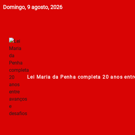
Domingo, 9 agosto, 2026
Lei Maria da Penha completa 20 anos entr
278ª Romaria do Muquém começa com demon
Centro Municipal de Apoio aos Romeiros es
Polícia Militar de Goiás comemora 168 an