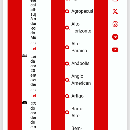
elétrico e
cair de
altura
Agropecuária
superior a
3 metros
durante a
Alto
Romaria
Horizonte
do
Muquém
sex/08/2026
Alto
Leia mais »
Paraíso
Lei Maria
da Penha
Anápolis
completa
20 anos
entre
Anglo
avanços e
American
desafios
sex/08/2026
Artigo
Leia mais »
278ª Romaria
do Muquém
Barro
começa com
Alto
demonstração
de fé, emoção
e milhares de
Bem-