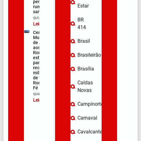
peregrinos
Estar
rumo ao
santuário
qui/08/2026
BR
Leia mais »
414
Centro
Municipal
Brasil
de Apoio
aos
Romeiros
Brasileirão
está pronto
para
receber
Brasília
milhares
de fiéis na
Caldas
Rodovia da
Fé
Novas
qua/08/2026
Leia mais »
Campinorte
Carnaval
Cavalcante