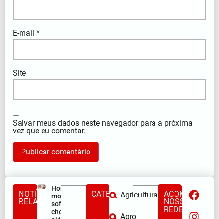
E-mail
*
Site
Salvar meus dados neste navegador para a próxima
vez que eu comentar.
Homem
NOTÍCIAS
CATEGORIAS
ACOMPANHE
Agricultura
morre após
RELACIONADAS
NOSSAS
sofrer
REDES
choque
Agro