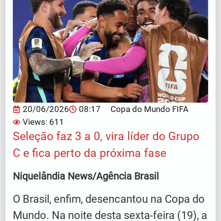
20/06/2026
08:17
Copa do Mundo FIFA
Views: 611
Seleção faz 3 a 0, vira líder do Grupo
C e fica perto da próxima fase
Niquelândia News/Agência Brasil
O Brasil, enfim, desencantou na Copa do
Mundo. Na noite desta sexta-feira (19), a