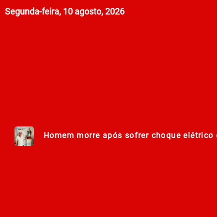
Segunda-feira, 10 agosto, 2026
Homem morre após sofrer choque elétrico e
Lei Maria da Penha completa 20 anos entr
278ª Romaria do Muquém começa com demon
Centro Municipal de Apoio aos Romeiros es