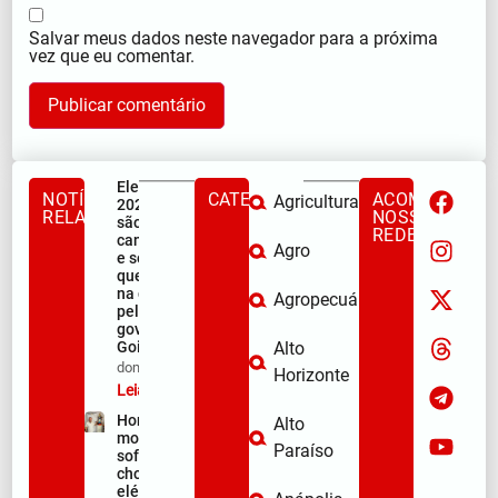
Salvar meus dados neste navegador para a próxima
vez que eu comentar.
Eleições
NOTÍCIAS
CATEGORIAS
ACOMPANHE
Agricultura
2026: quem
RELACIONADAS
NOSSAS
são os seis
REDES
candidatos
Agro
e seus vices
que entram
na disputa
Agropecuária
pelo
governo de
Goiás.
Alto
dom/08/2026
Horizonte
Leia mais »
Homem
Alto
morre após
Paraíso
sofrer
choque
elétrico e