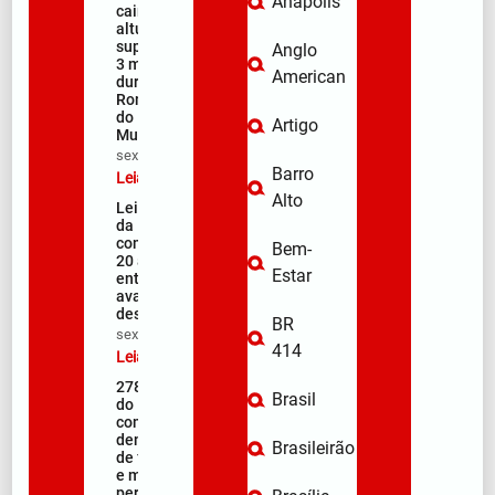
Anápolis
cair de
altura
superior a
Anglo
3 metros
American
durante a
Romaria
do
Artigo
Muquém
sex/08/2026
Barro
Leia mais »
Alto
Lei Maria
da Penha
completa
Bem-
20 anos
Estar
entre
avanços e
desafios
BR
sex/08/2026
414
Leia mais »
278ª Romaria
Brasil
do Muquém
começa com
demonstração
Brasileirão
de fé, emoção
e milhares de
peregrinos