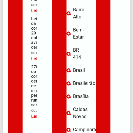
sex/08/2026
Barro
Leia mais »
Alto
Lei Maria
da Penha
completa
Bem-
20 anos
Estar
entre
avanços e
desafios
BR
sex/08/2026
414
Leia mais »
278ª Romaria
Brasil
do Muquém
começa com
demonstração
Brasileirão
de fé, emoção
e milhares de
peregrinos
Brasília
rumo ao
santuário
Caldas
qui/08/2026
Novas
Leia mais »
Campinorte