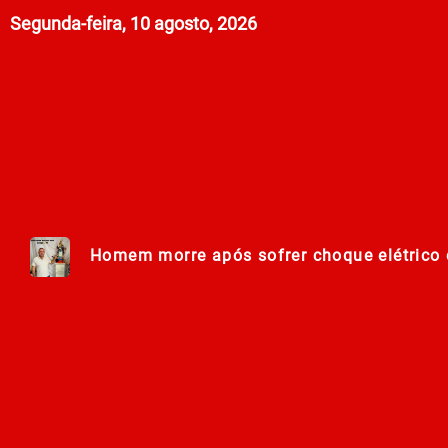
Segunda-feira, 10 agosto, 2026
Homem morre após sofrer choque elétrico e
Lei Maria da Penha completa 20 anos entr
278ª Romaria do Muquém começa com demon
Centro Municipal de Apoio aos Romeiros es