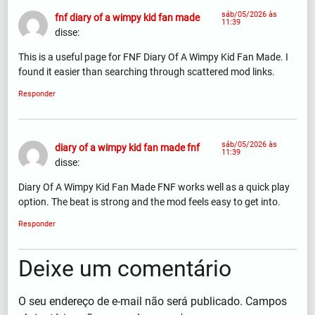
sáb/05/2026 às
fnf diary of a wimpy kid fan made
11:39
disse:
This is a useful page for FNF Diary Of A Wimpy Kid Fan Made. I
found it easier than searching through scattered mod links.
Responder
sáb/05/2026 às
diary of a wimpy kid fan made fnf
11:39
disse:
Diary Of A Wimpy Kid Fan Made FNF works well as a quick play
option. The beat is strong and the mod feels easy to get into.
Responder
Deixe um comentário
O seu endereço de e-mail não será publicado.
Campos