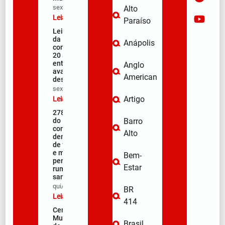
sex/08/2026
Alto
Leia mais »
Paraíso
Lei Maria
da Penha
Anápolis
completa
20 anos
entre
Anglo
avanços e
American
desafios
sex/08/2026
Artigo
Leia mais »
278ª Romaria
do Muquém
Barro
começa com
Alto
demonstração
de fé, emoção
e milhares de
Bem-
peregrinos
Estar
rumo ao
santuário
qui/08/2026
BR
Leia mais »
414
Centro
Municipal
Brasil