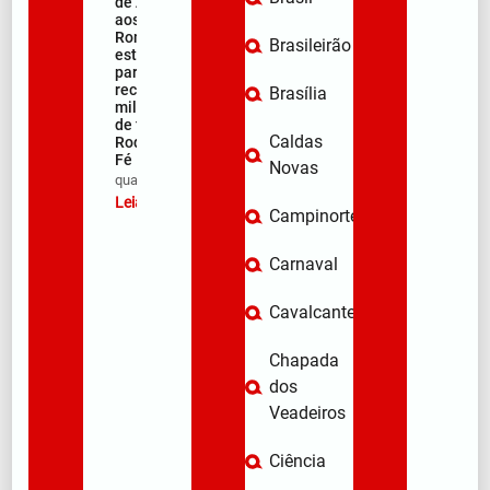
de Apoio
aos
Romeiros
Brasileirão
está pronto
para
receber
Brasília
milhares
de fiéis na
Caldas
Rodovia da
Fé
Novas
qua/08/2026
Leia mais »
Campinorte
Carnaval
Cavalcante
Chapada
dos
Veadeiros
Ciência