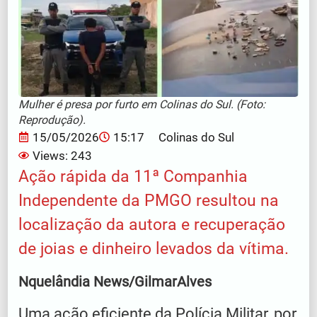
Mulher é presa por furto em Colinas do Sul. (Foto:
Reprodução).
15/05/2026
15:17
Colinas do Sul
Views: 243
Ação rápida da 11ª Companhia
Independente da PMGO resultou na
localização da autora e recuperação
de joias e dinheiro levados da vítima.
Nquelândia News/GilmarAlves
Uma ação eficiente da Polícia Militar, por