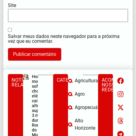
Site
Salvar meus dados neste navegador para a próxima
vez que eu comentar.
Homem
NOTÍCIAS
CATEGORIAS
ACOMPANHE
Agricultura
morre após
RELACIONADAS
NOSSAS
sofrer
REDES
choque
Agro
elétrico e
cair de
altura
Agropecuária
superior a
3 metros
durante a
Alto
Romaria
Horizonte
do
Muquém