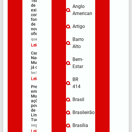
168 anos
de
Anglo
existência
American
com
formação
de 106
Artigo
novos
oficiais
Barro
qua/08/2026
Leia mais »
Alto
Campanha
Nacional de
Bem-
Multivacinação
Estar
já começou
ter/08/2026
Leia mais »
BR
414
Prefeitura
em Ação:
Mutirão de
Brasil
ações nos
povoados
de Quebra
Brasileirão
Linha e Faz
Tudo
Brasília
seg/08/2026
Leia mais »