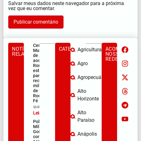
Salvar meus dados neste navegador para a próxima
vez que eu comentar.
Centro
NOTÍCIAS
CATEGORIAS
ACOMPANHE
Agricultura
Municipal
RELACIONADAS
NOSSAS
de Apoio
REDES
aos
Agro
Romeiros
está pronto
para
Agropecuária
receber
milhares
de fiéis na
Alto
Rodovia da
Horizonte
Fé
qua/08/2026
Alto
Leia mais »
Paraíso
Polícia
Militar de
Goiás
Anápolis
comemora