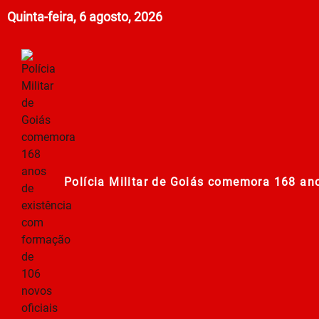
Quinta-feira, 6 agosto, 2026
Polícia Militar de Goiás comemora 168 an
Campanha Nacional de Multivacinação já
Prefeitura em Ação: Mutirão de ações nos
PT oficializa candidatura de Lula à Presid