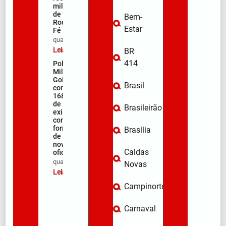
milhares
de fiéis na
Bem-
Rodovia da
Estar
Fé
qua/08/2026
Leia mais »
BR
414
Polícia
Militar de
Goiás
Brasil
comemora
168 anos
de
Brasileirão
existência
com
formação
Brasília
de 106
novos
Caldas
oficiais
qua/08/2026
Novas
Leia mais »
Campinorte
Carnaval