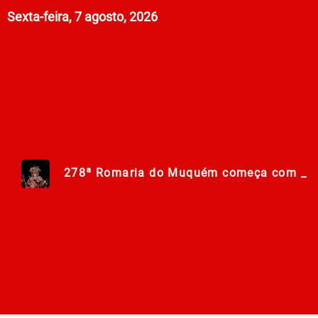
Sexta-feira, 7 agosto, 2026
278ª Romaria do Muquém começa com d
Centro Municipal de Apoio aos Romeiros es
Polícia Militar de Goiás comemora 168 an
Campanha Nacional de Multivacinação já