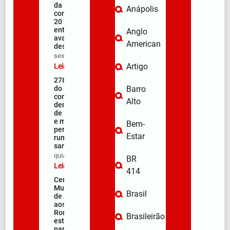
da Penha
Anápolis
completa
20 anos
entre
Anglo
avanços e
American
desafios
sex/08/2026
Artigo
Leia mais »
278ª Romaria
do Muquém
Barro
começa com
Alto
demonstração
de fé, emoção
e milhares de
Bem-
peregrinos
Estar
rumo ao
santuário
qui/08/2026
BR
Leia mais »
414
Centro
Municipal
Brasil
de Apoio
aos
Romeiros
Brasileirão
está pronto
para