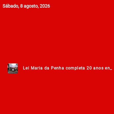
Sábado, 8 agosto, 2026
Lei Maria da Penha completa 20 anos ent
278ª Romaria do Muquém começa com demon
Centro Municipal de Apoio aos Romeiros es
Polícia Militar de Goiás comemora 168 an