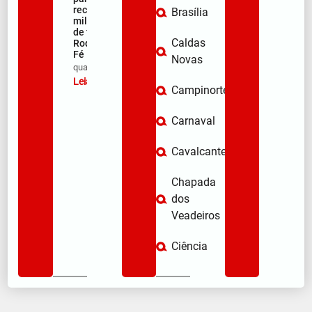
receber
Brasília
milhares
de fiéis na
Caldas
Rodovia da
Fé
Novas
qua/08/2026
Leia mais »
Campinorte
Carnaval
Cavalcante
Chapada
dos
Veadeiros
Ciência