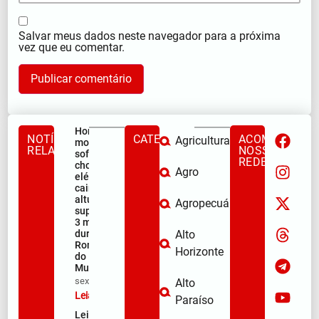
Salvar meus dados neste navegador para a próxima
vez que eu comentar.
Homem
NOTÍCIAS
CATEGORIAS
ACOMPANHE
Agricultura
morre após
RELACIONADAS
NOSSAS
sofrer
REDES
choque
Agro
elétrico e
cair de
altura
Agropecuária
superior a
3 metros
durante a
Alto
Romaria
Horizonte
do
Muquém
sex/08/2026
Alto
Leia mais »
Paraíso
Lei Maria