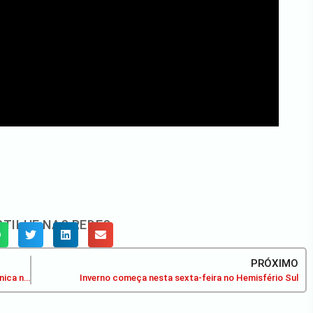
TILHE NAS REDES
PRÓXIMO
Governo: ressarcimento do INSS será feito em parcela única neste ano
Inverno começa nesta sexta-feira no Hemisfério Sul