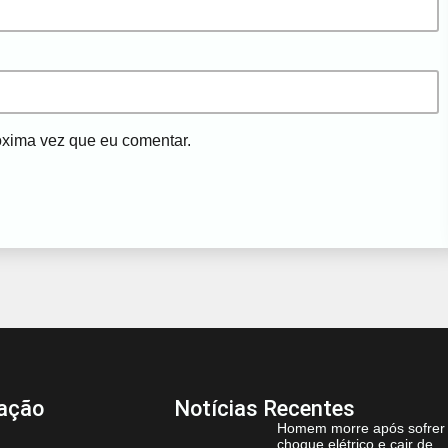
óxima vez que eu comentar.
ação
Notícias Recentes
Homem morre após sofrer
choque elétrico e cair de