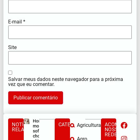
E-mail
*
Site
Salvar meus dados neste navegador para a próxima
vez que eu comentar.
Homem
NOTÍCIAS
CATEGORIAS
ACOMPANHE
Agricultura
morre após
RELACIONADAS
NOSSAS
sofrer
REDES
choque
Agro