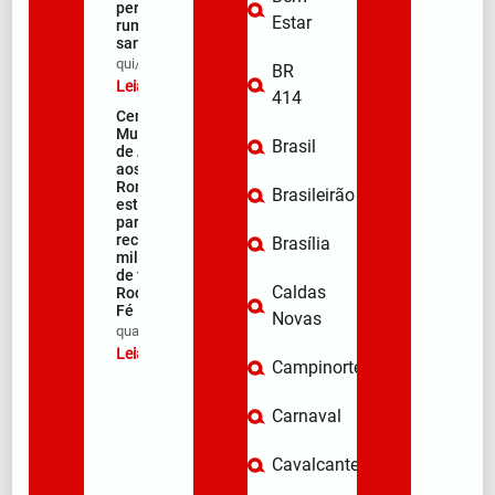
peregrinos
Estar
rumo ao
santuário
qui/08/2026
BR
Leia mais »
414
Centro
Municipal
Brasil
de Apoio
aos
Romeiros
Brasileirão
está pronto
para
receber
Brasília
milhares
de fiéis na
Caldas
Rodovia da
Fé
Novas
qua/08/2026
Leia mais »
Campinorte
Carnaval
Cavalcante