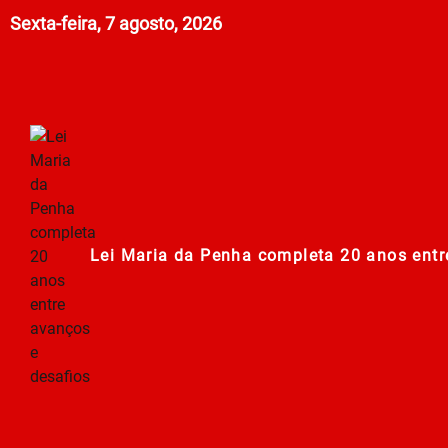
Sexta-feira, 7 agosto, 2026
Lei Maria da Penha completa 20 anos entr
278ª Romaria do Muquém começa com demon
Centro Municipal de Apoio aos Romeiros es
Polícia Militar de Goiás comemora 168 an