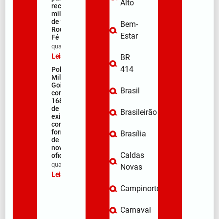
Alto
receber
milhares
de fiéis na
Bem-
Rodovia da
Estar
Fé
qua/08/2026
Leia mais »
BR
414
Polícia
Militar de
Goiás
Brasil
comemora
168 anos
de
Brasileirão
existência
com
formação
Brasília
de 106
novos
Caldas
oficiais
qua/08/2026
Novas
Leia mais »
Campinorte
Carnaval