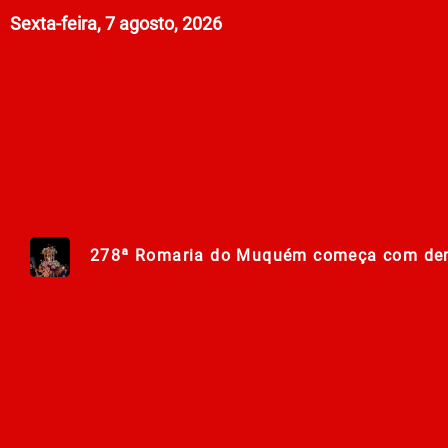
Sexta-feira, 7 agosto, 2026
278ª Romaria do Muquém começa com dem
Centro Municipal de Apoio aos Romeiros es
Polícia Militar de Goiás comemora 168 an
Campanha Nacional de Multivacinação já