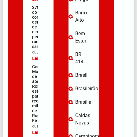
278ª Romaria
do Muquém
Barro
começa com
Alto
demonstração
de fé, emoção
e milhares de
Bem-
peregrinos
Estar
rumo ao
santuário
qui/08/2026
BR
Leia mais »
414
Centro
Municipal
Brasil
de Apoio
aos
Romeiros
Brasileirão
está pronto
para
receber
Brasília
milhares
de fiéis na
Caldas
Rodovia da
Fé
Novas
qua/08/2026
Leia mais »
Campinorte