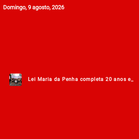
Domingo, 9 agosto, 2026
Lei Maria da Penha completa 20 anos ent
278ª Romaria do Muquém começa com demon
Centro Municipal de Apoio aos Romeiros es
Polícia Militar de Goiás comemora 168 an