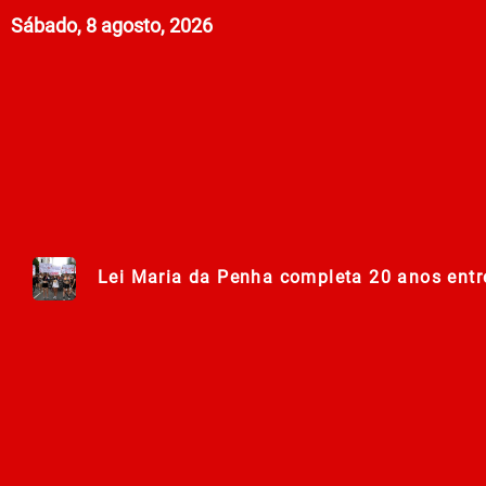
Sábado, 8 agosto, 2026
Lei Maria da Penha completa 20 anos entr
278ª Romaria do Muquém começa com demon
Centro Municipal de Apoio aos Romeiros es
Polícia Militar de Goiás comemora 168 an