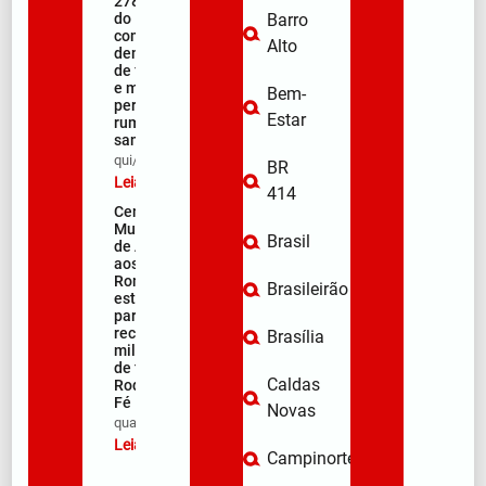
278ª Romaria
do Muquém
Barro
começa com
Alto
demonstração
de fé, emoção
e milhares de
Bem-
peregrinos
Estar
rumo ao
santuário
qui/08/2026
BR
Leia mais »
414
Centro
Municipal
Brasil
de Apoio
aos
Romeiros
Brasileirão
está pronto
para
receber
Brasília
milhares
de fiéis na
Caldas
Rodovia da
Fé
Novas
qua/08/2026
Leia mais »
Campinorte