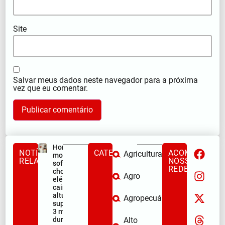
Site
Salvar meus dados neste navegador para a próxima
vez que eu comentar.
Homem
NOTÍCIAS
CATEGORIAS
ACOMPANHE
Agricultura
morre após
RELACIONADAS
NOSSAS
sofrer
REDES
choque
Agro
elétrico e
cair de
altura
Agropecuária
superior a
3 metros
durante a
Alto