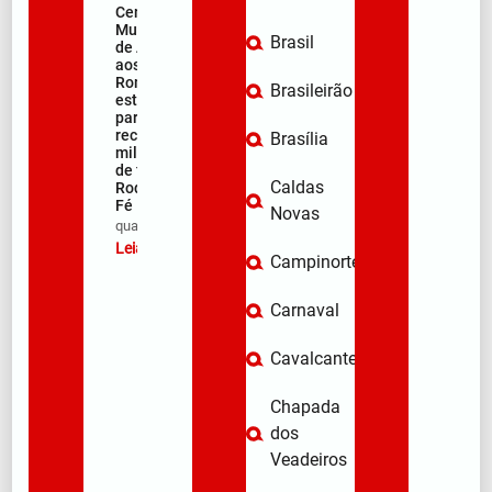
Centro
Municipal
Brasil
de Apoio
aos
Romeiros
Brasileirão
está pronto
para
receber
Brasília
milhares
de fiéis na
Caldas
Rodovia da
Fé
Novas
qua/08/2026
Leia mais »
Campinorte
Carnaval
Cavalcante
Chapada
dos
Veadeiros