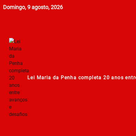
Domingo, 9 agosto, 2026
Lei Maria da Penha completa 20 anos entr
278ª Romaria do Muquém começa com demon
Centro Municipal de Apoio aos Romeiros es
Polícia Militar de Goiás comemora 168 an