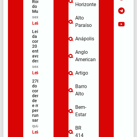
Romaria
Horizonte
do
Muquém
sex/08/2026
Alto
Leia mais »
Paraíso
Lei Maria
da Penha
Anápolis
completa
20 anos
entre
Anglo
avanços e
American
desafios
sex/08/2026
Artigo
Leia mais »
278ª Romaria
do Muquém
Barro
começa com
Alto
demonstração
de fé, emoção
e milhares de
Bem-
peregrinos
Estar
rumo ao
santuário
qui/08/2026
BR
Leia mais »
414