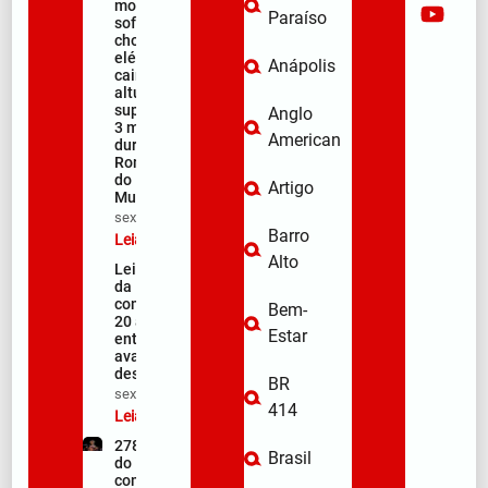
morre após
Paraíso
sofrer
choque
elétrico e
Anápolis
cair de
altura
superior a
Anglo
3 metros
American
durante a
Romaria
do
Artigo
Muquém
sex/08/2026
Barro
Leia mais »
Alto
Lei Maria
da Penha
completa
Bem-
20 anos
Estar
entre
avanços e
desafios
BR
sex/08/2026
414
Leia mais »
278ª Romaria
Brasil
do Muquém
começa com