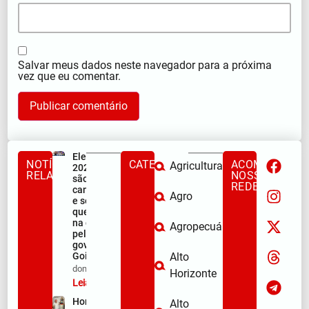
Salvar meus dados neste navegador para a próxima
vez que eu comentar.
Eleições
NOTÍCIAS
CATEGORIAS
ACOMPANHE
Agricultura
2026: quem
RELACIONADAS
NOSSAS
são os seis
REDES
candidatos
Agro
e seus vices
que entram
na disputa
Agropecuária
pelo
governo de
Goiás.
Alto
dom/08/2026
Horizonte
Leia mais »
Homem
Alto