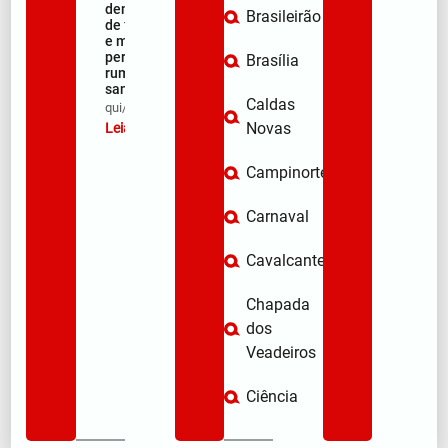
demonstração
Brasileirão
de fé, emoção
e milhares de
peregrinos
Brasília
rumo ao
santuário
Caldas
qui/08/2026
Novas
Leia mais »
Campinorte
Carnaval
Cavalcante
Chapada
dos
Veadeiros
Ciência