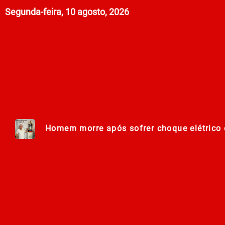
Segunda-feira, 10 agosto, 2026
Homem morre após sofrer choque elétrico e
Lei Maria da Penha completa 20 anos entr
278ª Romaria do Muquém começa com demon
Centro Municipal de Apoio aos Romeiros es