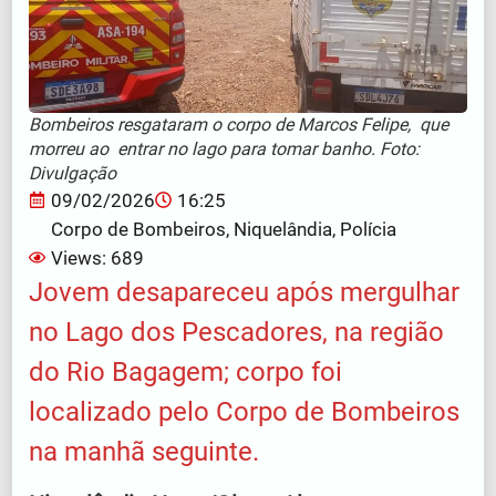
Bombeiros resgataram o corpo de Marcos Felipe, que
morreu ao entrar no lago para tomar banho. Foto:
Divulgação
09/02/2026
16:25
Corpo de Bombeiros
,
Niquelândia
,
Polícia
Views: 689
Jovem desapareceu após mergulhar
no Lago dos Pescadores, na região
do Rio Bagagem; corpo foi
localizado pelo Corpo de Bombeiros
na manhã seguinte.