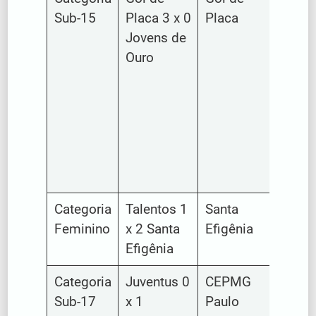
Sub-15
Placa 3 x 0
Placa
Ouro
Jovens de
Ouro
Categoria
Talentos 1
Santa
Talent
Feminino
x 2 Santa
Efigênia
Efigênia
Categoria
Juventus 0
CEPMG
Juven
Sub-17
x 1
Paulo