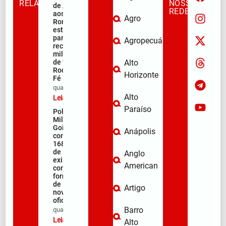
RELACIONADAS
NOSSAS
de Apoio
REDES
aos
Agro
Romeiros
está pronto
para
Agropecuária
receber
milhares
de fiéis na
Alto
Rodovia da
Horizonte
Fé
qua/08/2026
Alto
Leia mais »
Paraíso
Polícia
Militar de
Goiás
Anápolis
comemora
168 anos
de
Anglo
existência
American
com
formação
de 106
Artigo
novos
oficiais
Barro
qua/08/2026
Leia mais »
Alto