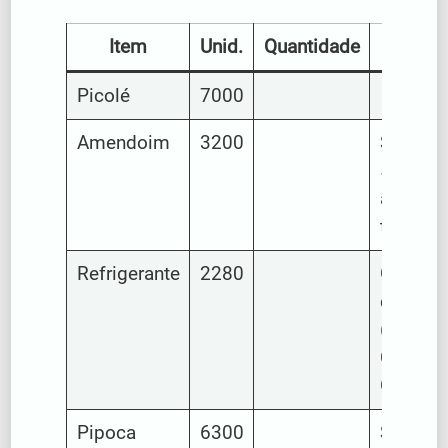
Item
Unid.
Quantidade
Descri
Picolé
7000
Amendoim
3200
Sacos d
500g d
amendo
torrado
Refrigerante
2280
Garrafa
de 1 litr
(Coca-
Cola e
Guaraná
Pipoca
6300
Sacos d