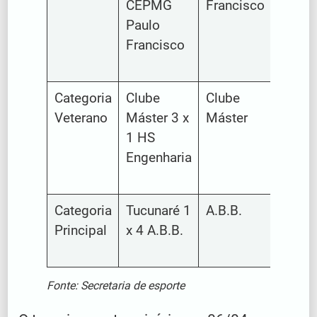
CEPMG
Francisco
Paulo
Francisco
Categoria
Clube
Clube
HS
Veterano
Máster 3 x
Máster
Engen
1 HS
Engenharia
Categoria
Tucunaré 1
A.B.B.
Tucun
Principal
x 4 A.B.B.
Fonte: Secretaria de esporte