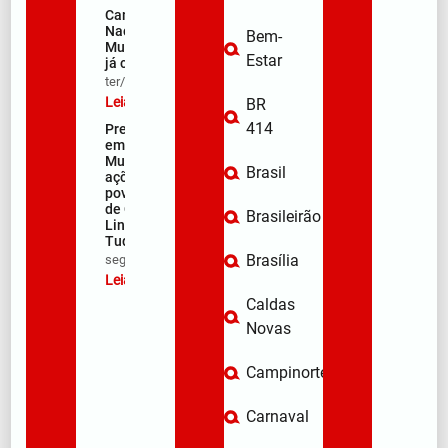
Campanha
Nacional de
Bem-
Multivacinação
Estar
já começou
ter/08/2026
Leia mais »
BR
414
Prefeitura
em Ação:
Mutirão de
Brasil
ações nos
povoados
de Quebra
Brasileirão
Linha e Faz
Tudo
Brasília
seg/08/2026
Leia mais »
Caldas
Novas
Campinorte
Carnaval