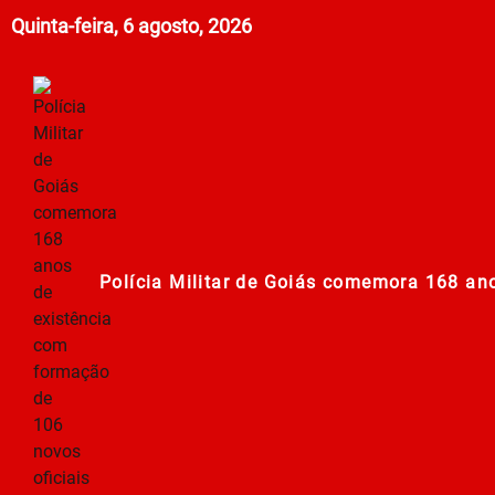
Quinta-feira, 6 agosto, 2026
Polícia Militar de Goiás comemora 168 an
Campanha Nacional de Multivacinação já
Prefeitura em Ação: Mutirão de ações nos
PT oficializa candidatura de Lula à Presid