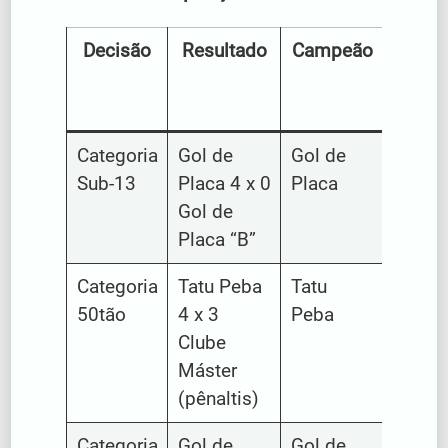
Decisão
Resultado
Campeão
Vic
camp
Categoria
Gol de
Gol de
Gol d
Sub-13
Placa 4 x 0
Placa
Placa 
Gol de
Placa “B”
Categoria
Tatu Peba
Tatu
Clube
50tão
4 x 3
Peba
Máste
Clube
Máster
(pênaltis)
Categoria
Gol de
Gol de
Joven