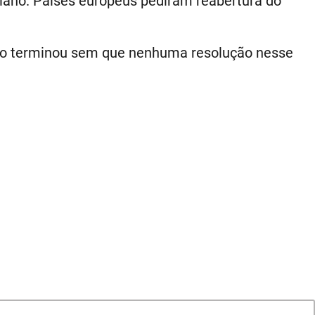
niano. Países europeus pediram reabertura do
nião terminou sem que nenhuma resolução nesse