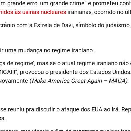
m grande erro, um grande crime” e prometeu conti
nidos às usinas nucleares
iranianas, ocorrido no ú
ânio com a Estrela de Davi, símbolo do judaísmo,
rir uma mudança no regime iraniano.
ança de regime’, mas se o atual regime iraniano
GA!!!”, provocou o presidente dos Estados Unido
 Novamente (
Make America Great Again – MAGA).
e reuniu pra discutir o ataque dos EUA ao Irã. R
sa.