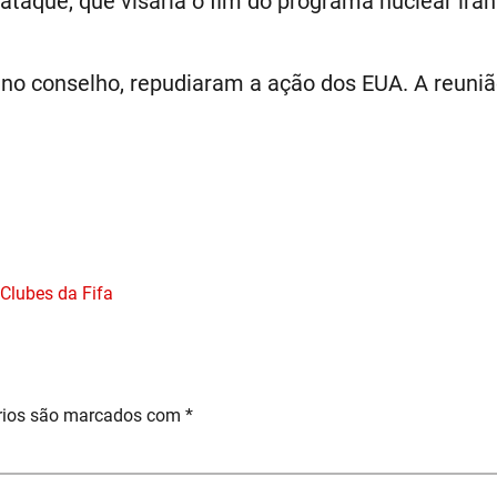
taque, que visaria o fim do programa nuclear ira
o no conselho, repudiaram a ação dos EUA. A reu
Clubes da Fifa
rios são marcados com
*