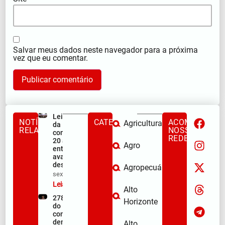
Salvar meus dados neste navegador para a próxima
vez que eu comentar.
Lei Maria
NOTÍCIAS
CATEGORIAS
ACOMPANHE
Agricultura
da Penha
RELACIONADAS
NOSSAS
completa
REDES
20 anos
Agro
entre
avanços e
desafios
Agropecuária
sex/08/2026
Leia mais »
Alto
278ª Romaria
Horizonte
do Muquém
começa com
demonstração
Alto