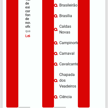
de
Brasileirão
existência
com
formação
Brasília
de 106
novos
Caldas
oficiais
qua/08/2026
Novas
Leia mais »
Campinorte
Carnaval
Cavalcante
Chapada
dos
Veadeiros
Ciência