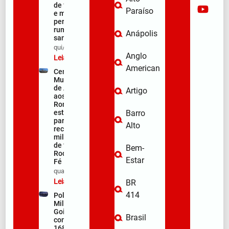
de fé, emoção
Paraíso
e milhares de
peregrinos
rumo ao
Anápolis
santuário
qui/08/2026
Anglo
Leia mais »
American
Centro
Municipal
de Apoio
Artigo
aos
Romeiros
está pronto
Barro
para
Alto
receber
milhares
de fiéis na
Bem-
Rodovia da
Estar
Fé
qua/08/2026
Leia mais »
BR
414
Polícia
Militar de
Goiás
Brasil
comemora
168 anos