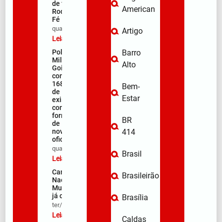
de fiéis na
American
Rodovia da
Fé
qua/08/2026
Artigo
Leia mais »
Polícia
Barro
Militar de
Alto
Goiás
comemora
168 anos
Bem-
de
Estar
existência
com
formação
BR
de 106
novos
414
oficiais
qua/08/2026
Brasil
Leia mais »
Campanha
Brasileirão
Nacional de
Multivacinação
já começou
Brasília
ter/08/2026
Leia mais »
Caldas