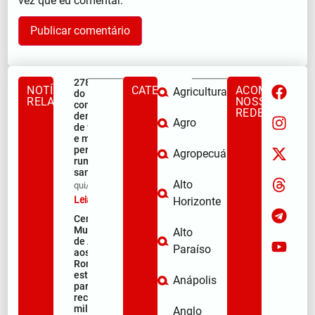
vez que eu comentar.
278ª Romaria
NOTÍCIAS
CATEGORIAS
ACOMPANHE
Agricultura
do Muquém
RELACIONADAS
NOSSAS
começa com
REDES
demonstração
Agro
de fé, emoção
e milhares de
peregrinos
Agropecuária
rumo ao
santuário
Alto
qui/08/2026
Leia mais »
Horizonte
Centro
Municipal
Alto
de Apoio
Paraíso
aos
Romeiros
está pronto
Anápolis
para
receber
milhares
Anglo