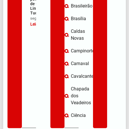
de Quebra
Brasileirão
Linha e Faz
Tudo
Brasília
seg/08/2026
Leia mais »
Caldas
Novas
Campinorte
Carnaval
Cavalcante
Chapada
dos
Veadeiros
Ciência