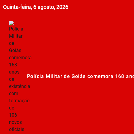
Quinta-feira, 6 agosto, 2026
Polícia Militar de Goiás comemora 168 a
Campanha Nacional de Multivacinação já
Prefeitura em Ação: Mutirão de ações nos
PT oficializa candidatura de Lula à Presid