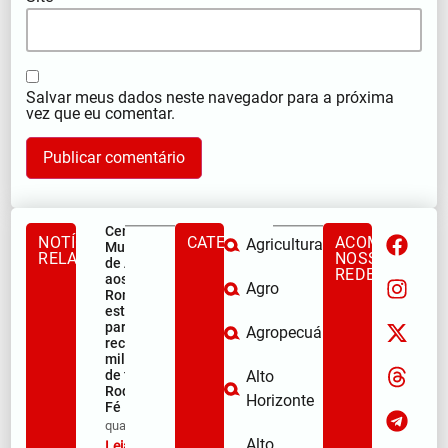
Salvar meus dados neste navegador para a próxima
vez que eu comentar.
Centro
NOTÍCIAS
CATEGORIAS
ACOMPANHE
Agricultura
Municipal
RELACIONADAS
NOSSAS
de Apoio
REDES
aos
Agro
Romeiros
está pronto
para
Agropecuária
receber
milhares
de fiéis na
Alto
Rodovia da
Horizonte
Fé
qua/08/2026
Alto
Leia mais »