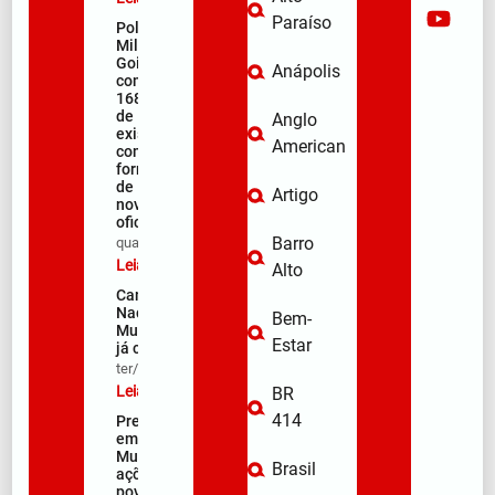
Paraíso
Polícia
Militar de
Goiás
Anápolis
comemora
168 anos
de
Anglo
existência
American
com
formação
de 106
Artigo
novos
oficiais
Barro
qua/08/2026
Leia mais »
Alto
Campanha
Nacional de
Bem-
Multivacinação
Estar
já começou
ter/08/2026
Leia mais »
BR
414
Prefeitura
em Ação:
Mutirão de
Brasil
ações nos
povoados