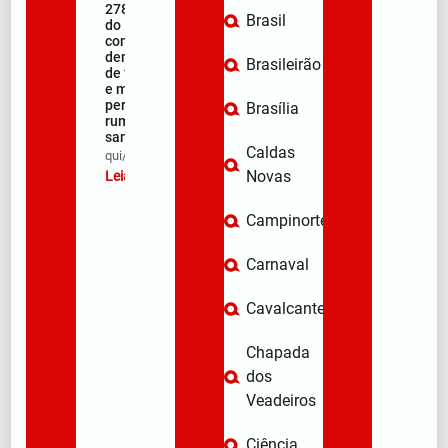
278ª Romaria
Brasil
do Muquém
começa com
demonstração
Brasileirão
de fé, emoção
e milhares de
peregrinos
Brasília
rumo ao
santuário
Caldas
qui/08/2026
Novas
Leia mais »
Campinorte
Carnaval
Cavalcante
Chapada
dos
Veadeiros
Ciência