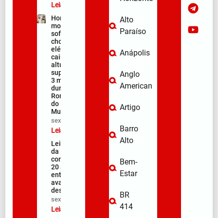
Leia mais »
Homem
Alto
morre após
Paraíso
sofrer
choque
elétrico e
Anápolis
cair de
altura
superior a
Anglo
3 metros
American
durante a
Romaria
do
Artigo
Muquém
sex/08/2026
Barro
Leia mais »
Alto
Lei Maria
da Penha
completa
Bem-
20 anos
Estar
entre
avanços e
desafios
BR
sex/08/2026
414
Leia mais »