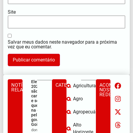
Site
Salvar meus dados neste navegador para a próxima
vez que eu comentar.
Eleições
NOTÍCIAS
CATEGORIAS
ACOMPANHE
Agricultura
2026: quem
RELACIONADAS
NOSSAS
são os seis
REDES
candidatos
Agro
e seus vices
que entram
na disputa
Agropecuária
pelo
governo de
Goiás.
Alto
dom/08/2026
Horizonte