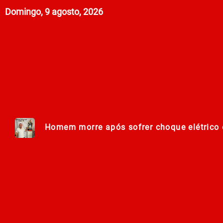
Domingo, 9 agosto, 2026
Homem morre após sofrer choque elétrico e
Lei Maria da Penha completa 20 anos entr
278ª Romaria do Muquém começa com demon
Centro Municipal de Apoio aos Romeiros es