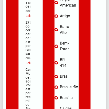
avanços e
American
desafios
sex/08/2026
Artigo
Leia mais »
278ª Romaria
do Muquém
Barro
começa com
Alto
demonstração
de fé, emoção
e milhares de
Bem-
peregrinos
Estar
rumo ao
santuário
qui/08/2026
BR
Leia mais »
414
Centro
Municipal
Brasil
de Apoio
aos
Romeiros
Brasileirão
está pronto
para
receber
Brasília
milhares
de fiéis na
Caldas
Rodovia da