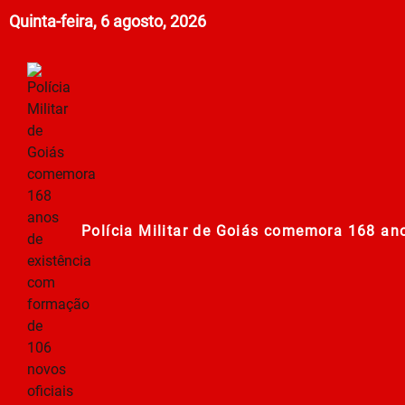
Quinta-feira, 6 agosto, 2026
Polícia Militar de Goiás comemora 168 an
Campanha Nacional de Multivacinação já
Prefeitura em Ação: Mutirão de ações nos
PT oficializa candidatura de Lula à Presid