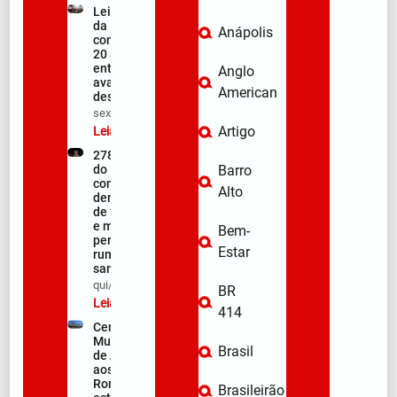
Lei Maria
da Penha
Anápolis
completa
20 anos
entre
Anglo
avanços e
American
desafios
sex/08/2026
Artigo
Leia mais »
278ª Romaria
do Muquém
Barro
começa com
Alto
demonstração
de fé, emoção
e milhares de
Bem-
peregrinos
Estar
rumo ao
santuário
qui/08/2026
BR
Leia mais »
414
Centro
Municipal
Brasil
de Apoio
aos
Romeiros
Brasileirão