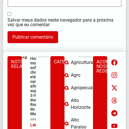
Salvar meus dados neste navegador para a próxima
vez que eu comentar.
Homem
NOTÍCIAS
CATEGORIAS
ACOMPANHE
Agricultura
morre após
RELACIONADAS
NOSSAS
sofrer
REDES
choque
Agro
elétrico e
cair de
altura
Agropecuária
superior a
3 metros
durante a
Alto
Romaria
Horizonte
do
Muquém
sex/08/2026
Alto
Leia mais »
Paraíso